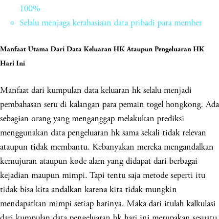
100%
Selalu menjaga kerahasiaan data pribadi para member
Manfaat Utama Dari Data Keluaran HK Ataupun Pengeluaran HK
Hari Ini
Manfaat dari kumpulan data keluaran hk selalu menjadi
pembahasan seru di kalangan para pemain togel hongkong. Ada
sebagian orang yang menganggap melakukan prediksi
menggunakan data pengeluaran hk sama sekali tidak relevan
ataupun tidak membantu. Kebanyakan mereka mengandalkan
kemujuran ataupun kode alam yang didapat dari berbagai
kejadian maupun mimpi. Tapi tentu saja metode seperti itu
tidak bisa kita andalkan karena kita tidak mungkin
mendapatkan mimpi setiap harinya. Maka dari itulah kalkulasi
dari kumpulan data pengeluaran hk hari ini merupakan sesuatu