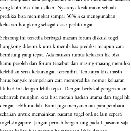
yang lebih bisa diandalkan. Nyatanya keakuratan sebuah
prediksi bisa meningkat sampai 30% jika menggunakan
keluaran hongkong sebagai dasar perhitungan.
Sekarang ini tersedia berbagai macam forum diskusi togel
hongkong dibentuk untuk membahas prediksi maupun cara
berhitung yang tepat. Ada ratusan rumus
keluaran hk
bisa
kamu peroleh dari forum tersebut dan masing-masing memiliki
kelebihan serta kekurangan tersendiri. Tentunya kita masih
harus banyak mempelajari cara memprediksi nomor keluaran
hk hari ini dengan lebih tepat. Dengan berbekal pengetahuan
sebanyak mungkin kita bisa meraih hadiah utama dari togel hk
dengan lebih mudah. Kami juga menyarankan para pembaca
sekalian untuk memainkan pasaran togel online lain seperti
togel singapore. Jangan pernah bergantung pada 1 pasaran saja