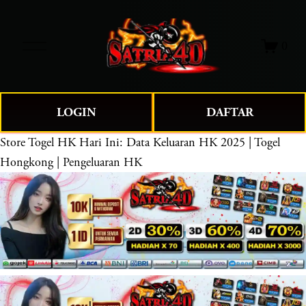
O
0
p
e
n
M
LOGIN
DAFTAR
e
n
Store
Togel HK Hari Ini: Data Keluaran HK 2025 | Togel
u
Hongkong | Pengeluaran HK