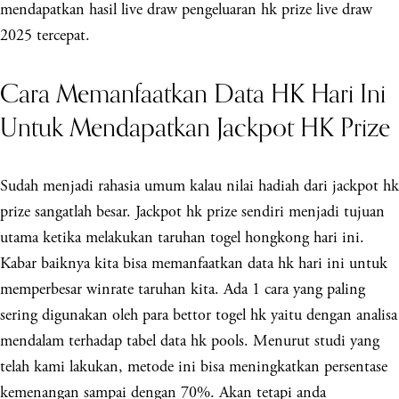
mendapatkan hasil live draw pengeluaran hk prize live draw
2025 tercepat.
Cara Memanfaatkan Data HK Hari Ini
Untuk Mendapatkan Jackpot HK Prize
Sudah menjadi rahasia umum kalau nilai hadiah dari jackpot hk
prize sangatlah besar. Jackpot hk prize sendiri menjadi tujuan
utama ketika melakukan taruhan togel hongkong hari ini.
Kabar baiknya kita bisa memanfaatkan data hk hari ini untuk
memperbesar winrate taruhan kita. Ada 1 cara yang paling
sering digunakan oleh para bettor togel hk yaitu dengan analisa
mendalam terhadap tabel data hk pools. Menurut studi yang
telah kami lakukan, metode ini bisa meningkatkan persentase
kemenangan sampai dengan 70%. Akan tetapi anda