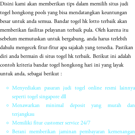
Disini kami akan memberikan tips dalam memilih situs judi
togel hongkong pools yang bisa mendatangkan keuntungan
besar untuk anda semua. Bandar togel hk lotto terbaik akan
memberikan fasilitas pelayanan terbaik pula. Oleh karena itu
sebelum memutuskan untuk bergabung, anda harus terlebih
dahulu mengecek fitur-fitur apa sajakah yang tersedia. Pastikan
diri anda bermain di situs togel hk terbaik. Berikut ini adalah
contoh kriteria bandar togel hongkong hari ini yang layak
untuk anda, sebagai berikut :
Menyediakan pasaran judi togel online resmi lainnya
seperti togel singapore dll
Menawarkan minimal deposit yang murah dan
terjangkau
Memiliki fitur customer service 24/7
Berani memberikan jaminan pembayaran kemenangan